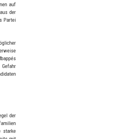
nen auf
 aus der
s Partei
öglicher
herweise
 Mbappés
 Gefahr
didaten
egel der
familien
e starke
eits mit