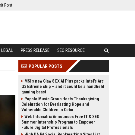
it Post
LEGAL
PRESS RELEASE
SEO RESOURCE
POPULAR POSTS
MSI's new Claw 8 EX AI Plus packs Intel's Arc
G3 Extreme chip — and it could be a handheld
gaming beast
Popolo Music Group Hosts Thanksgiving
Celebration for Everlasting Hope and
Vulnerable Children in Cebu
Web Infomatrix Announces Free IT & SEO
Summer Internship Program to Empower
Future Digital Professionals
High DA PA Social Bookmarking Sites List