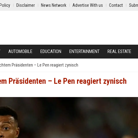
Policy
Disclaimer
News Network
Advertise With us
Contact
Subm
Y
AUTOMOBILE
EDUCATION
ENTERTAINMENT
REAL ESTATE
chtem Präsidenten – Le Pen reagiert zynisch
em Präsidenten – Le Pen reagiert zynisch