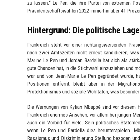
zu lassen.“ Le Pen, die ihre Partei von extremen Posit
Präsidentschaftswahlen 2022 immerhin über 41 Prozen
Hintergrund: Die politische Lage
Frankreich steht vor einer richtungsweisenden Prä
nach zwei Amtszeiten nicht erneut kandidieren, was
Marine Le Pen und Jordan Bardella hat sich als stärk
gute Chancen hat, in die Stichwahl einzuziehen und mö
war und von Jean-Marie Le Pen gegründet wurde, ha
Positionen entfernt, bleibt aber in der Migration
Protektionismus und soziale Wohltaten, was besonde
Die Warnungen von Kylian Mbappé sind vor diesem Hi
Frankreich enormes Ansehen, vor allem bei jungen Men
auch ein Vorbild für viele. Sein politisches Statem
wenn Le Pen und Bardella dies herunterspielen. Mb
Rassismus und Diskriminierung Stellung bezogen und 