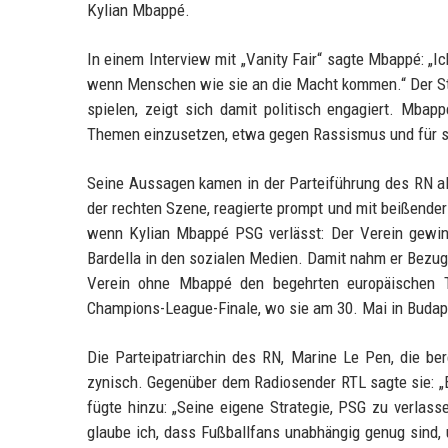
Kylian Mbappé.
In einem Interview mit „Vanity Fair“ sagte Mbappé: „
wenn Menschen wie sie an die Macht kommen.“ Der Stür
spielen, zeigt sich damit politisch engagiert. Mbapp
Themen einzusetzen, etwa gegen Rassismus und für so
Seine Aussagen kamen in der Parteiführung des RN all
der rechten Szene, reagierte prompt und mit beißender
wenn Kylian Mbappé PSG verlässt: Der Verein gewinn
Bardella in den sozialen Medien. Damit nahm er Bezug
Verein ohne Mbappé den begehrten europäischen Ti
Champions-League-Finale, wo sie am 30. Mai in Budapes
Die Parteipatriarchin des RN, Marine Le Pen, die ber
zynisch. Gegenüber dem Radiosender RTL sagte sie: „E
fügte hinzu: „Seine eigene Strategie, PSG zu verlass
glaube ich, dass Fußballfans unabhängig genug sind,