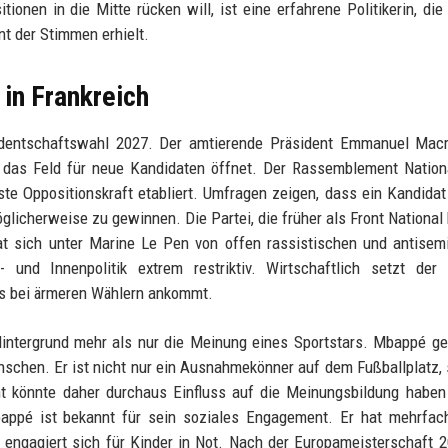
ionen in die Mitte rücken will, ist eine erfahrene Politikerin, die
t der Stimmen erhielt.
 in Frankreich
sidentschaftswahl 2027. Der amtierende Präsident Emmanuel Macr
 das Feld für neue Kandidaten öffnet. Der Rassemblement Nation
ste Oppositionskraft etabliert. Umfragen zeigen, dass ein Kandida
glicherweise zu gewinnen. Die Partei, die früher als Front National
t sich unter Marine Le Pen von offen rassistischen und antisem
s- und Innenpolitik extrem restriktiv. Wirtschaftlich setzt de
rs bei ärmeren Wählern ankommt.
ntergrund mehr als nur die Meinung eines Sportstars. Mbappé ge
schen. Er ist nicht nur ein Ausnahmekönner auf dem Fußballplatz,
ent könnte daher durchaus Einfluss auf die Meinungsbildung habe
appé ist bekannt für sein soziales Engagement. Er hat mehrfac
engagiert sich für Kinder in Not. Nach der Europameisterschaft 2