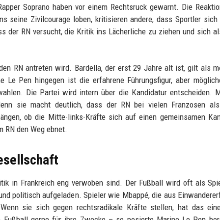
Rapper Soprano haben vor einem Rechtsruck gewarnt. Die Reaktio
seine Zivilcourage loben, kritisieren andere, dass Sportler sich
ass der RN versucht, die Kritik ins Lächerliche zu ziehen und sich al
en RN antreten wird. Bardella, der erst 29 Jahre alt ist, gilt als m
ne Le Pen hingegen ist die erfahrene Führungsfigur, aber möglic
swahlen. Die Partei wird intern über die Kandidatur entscheiden.
denn sie macht deutlich, dass der RN bei vielen Franzosen als
gen, ob die Mitte-links-Kräfte sich auf einen gemeinsamen Kan
dem RN den Weg ebnet.
esellschaft
tik in Frankreich eng verwoben sind. Der Fußball wird oft als Spi
h und politisch aufgeladen. Spieler wie Mbappé, die aus Einwanderer
Wenn sie sich gegen rechtsradikale Kräfte stellen, hat das ein
n Fußball gerne für ihre Zwecke – so posierte Marine Le Pen ber