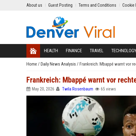
About us
Guest Posting
Terms and Conditions
Cookie 
HEALTH
FINANCE
TRAVEL
TECHNOLOG
Home
/
Daily News Analysis
/
Frankreich: Mbappé warnt vor re
Frankreich: Mbappé warnt vor recht
May 20, 2026
Twila Rosenbaum
65 views