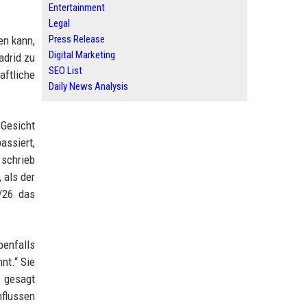
Entertainment
Legal
Press Release
en kann,
Digital Marketing
adrid zu
SEO List
aftliche
Daily News Analysis
 Gesicht
assiert,
 schrieb
 als der
/26 das
benfalls
nt.“ Sie
h gesagt
nflussen