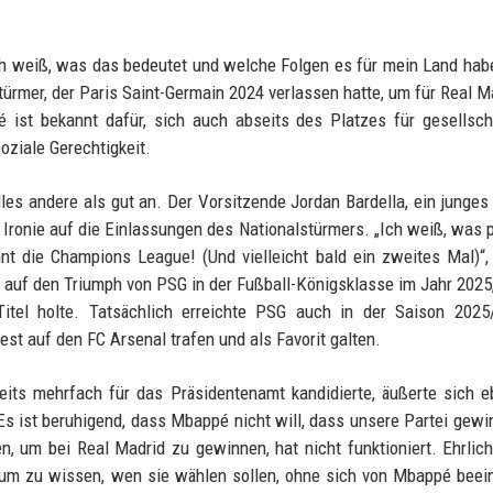
Ich weiß, was das bedeutet und welche Folgen es für mein Land hab
mer, der Paris Saint-Germain 2024 verlassen hatte, um für Real M
é ist bekannt dafür, sich auch abseits des Platzes für gesellsch
ziale Gerechtigkeit.
es andere als gut an. Der Vorsitzende Jordan Bardella, ein junges
 Ironie auf die Einlassungen des Nationalstürmers. „Ich weiß, was p
t die Champions League! (Und vielleicht bald ein zweites Mal)“,
 auf den Triumph von PSG in der Fußball-Königsklasse im Jahr 2025,
tel holte. Tatsächlich erreichte PSG auch in der Saison 2025
t auf den FC Arsenal trafen und als Favorit galten.
eits mehrfach für das Präsidentenamt kandidierte, äußerte sich e
s ist beruhigend, dass Mbappé nicht will, dass unsere Partei gewin
en, um bei Real Madrid zu gewinnen, hat nicht funktioniert. Ehrlic
 um zu wissen, wen sie wählen sollen, ohne sich von Mbappé beei