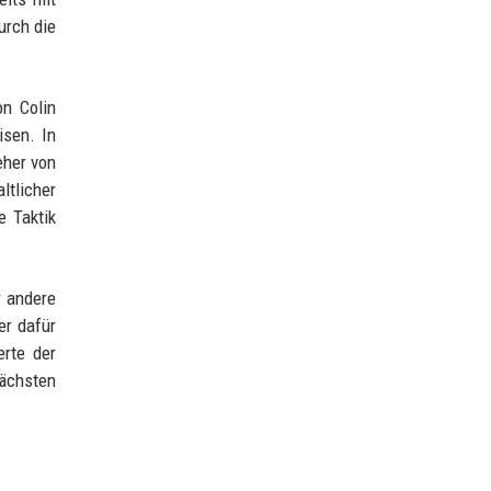
urch die
on Colin
sen. In
eher von
ltlicher
e Taktik
r andere
er dafür
erte der
nächsten