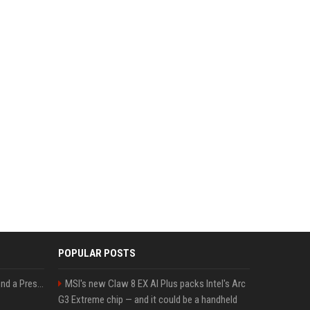
POPULAR POSTS
Best Day and Time to Send a Press Release for Media Pick Up
MSI's new Claw 8 EX AI Plus packs Intel's Arc
G3 Extreme chip — and it could be a handheld