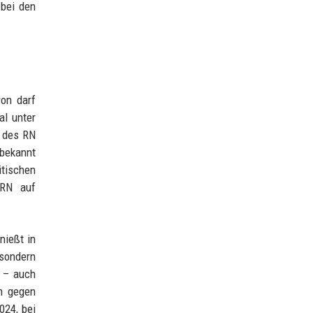
 bei den
on darf
al unter
t des RN
 bekannt
itischen
r RN auf
nießt in
 sondern
n – auch
h gegen
024, bei