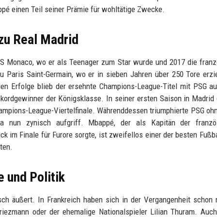
pé einen Teil seiner Prämie für wohltätige Zwecke.
zu Real Madrid
r AS Monaco, wo er als Teenager zum Star wurde und 2017 die fran
 Paris Saint-Germain, wo er in sieben Jahren über 250 Tore erzi
uellen Erfolge blieb der ersehnte Champions-League-Titel mit PSG a
kordgewinner der Königsklasse. In seiner ersten Saison in Madri
hampions-League-Viertelfinale. Währenddessen triumphierte PSG ohn
a nun zynisch aufgriff. Mbappé, der als Kapitän der franzö
 im Finale für Furore sorgte, ist zweifellos einer der besten Fußba
ten.
 und Politik
tisch äußert. In Frankreich haben sich in der Vergangenheit schon
Griezmann oder der ehemalige Nationalspieler Lilian Thuram. Auc