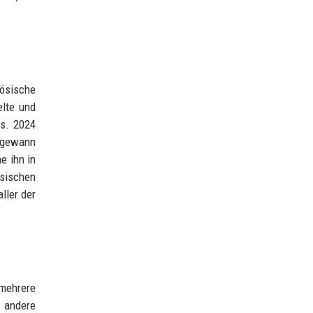
zösische
elte und
us. 2024
d gewann
e ihn in
sischen
ller der
 mehrere
h andere