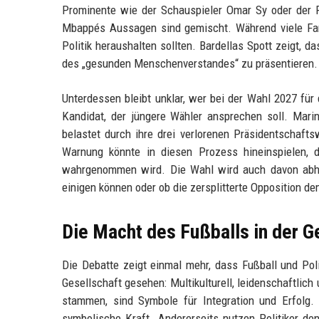
Prominente wie der Schauspieler Omar Sy oder der 
Mbappés Aussagen sind gemischt. Während viele Fans 
Politik heraushalten sollten. Bardellas Spott zeigt, d
des „gesunden Menschenverstandes“ zu präsentieren.
Unterdessen bleibt unklar, wer bei der Wahl 2027 für d
Kandidat, der jüngere Wähler ansprechen soll. Mari
belastet durch ihre drei verlorenen Präsidentschaft
Warnung könnte in diesen Prozess hineinspielen, 
wahrgenommen wird. Die Wahl wird auch davon abhän
einigen können oder ob die zersplitterte Opposition 
Die Macht des Fußballs in der G
Die Debatte zeigt einmal mehr, dass Fußball und Poli
Gesellschaft gesehen: Multikulturell, leidenschaftlic
stammen, sind Symbole für Integration und Erfolg. 
symbolische Kraft. Andererseits nutzen Politiker de