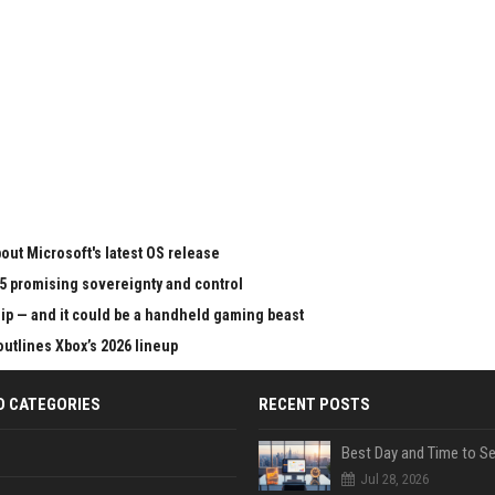
ut Microsoft's latest OS release
65 promising sovereignty and control
chip — and it could be a handheld gaming beast
outlines Xbox’s 2026 lineup
D CATEGORIES
RECENT POSTS
Jul 28, 2026