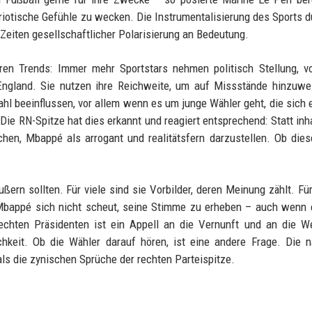
riotische Gefühle zu wecken. Die Instrumentalisierung des Sports d
n Zeiten gesellschaftlicher Polarisierung an Bedeutung.
ren Trends: Immer mehr Sportstars nehmen politisch Stellung, v
ngland. Sie nutzen ihre Reichweite, um auf Missstände hinzuwei
hl beeinflussen, vor allem wenn es um junge Wähler geht, die sich 
Die RN-Spitze hat dies erkannt und reagiert entsprechend: Statt inha
en, Mbappé als arrogant und realitätsfern darzustellen. Ob dies
äußern sollten. Für viele sind sie Vorbilder, deren Meinung zählt. Fü
n Mbappé sich nicht scheut, seine Stimme zu erheben – auch wenn 
echten Präsidenten ist ein Appell an die Vernunft und an die W
lichkeit. Ob die Wähler darauf hören, ist eine andere Frage. Die 
s die zynischen Sprüche der rechten Parteispitze.