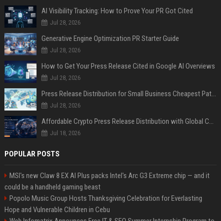
AI Visibility Tracking: How to Prove Your PR Got Cited
Jul 28, 2026
Generative Engine Optimization PR Starter Guide
Jul 28, 2026
How to Get Your Press Release Cited in Google AI Overviews
Jul 28, 2026
Press Release Distribution for Small Business Cheapest Path to Real Coverage
Jul 28, 2026
Affordable Crypto Press Release Distribution with Global Coverage
Jul 18, 2026
POPULAR POSTS
MSI's new Claw 8 EX AI Plus packs Intel's Arc G3 Extreme chip — and it
could be a handheld gaming beast
Popolo Music Group Hosts Thanksgiving Celebration for Everlasting
Hope and Vulnerable Children in Cebu