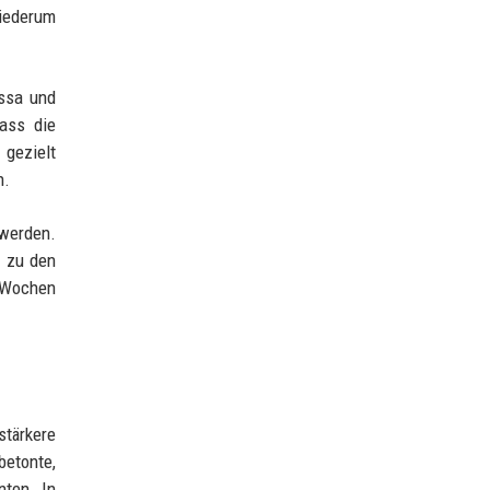
wiederum
essa und
ass die
 gezielt
n.
 werden.
g zu den
n Wochen
stärkere
betonte,
nten. In