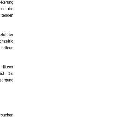
ölkerung
, um die
altenden
töteter
chzeitig
seltene
e Häuser
ist. Die
rsorgung
ersuchen