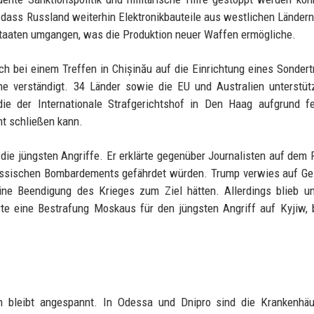
, dass Russland weiterhin Elektronikbauteile aus westlichen Ländern
staaten umgangen, was die Produktion neuer Waffen ermögliche.
h bei einem Treffen in Chișinău auf die Einrichtung eines Sondert
ne verständigt. 34 Länder sowie die EU und Australien unterstü
die der Internationale Strafgerichtshof in Den Haag aufgrund f
ht schließen kann.
die jüngsten Angriffe. Er erklärte gegenüber Journalisten auf dem 
russischen Bombardements gefährdet würden. Trump verwies auf G
ine Beendigung des Krieges zum Ziel hätten. Allerdings blieb un
erte eine Bestrafung Moskaus für den jüngsten Angriff auf Kyjiw,
en bleibt angespannt. In Odessa und Dnipro sind die Krankenhäu