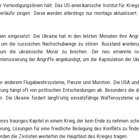
e Verteidigungslinien hält. Das US-amerikanische Institut für Krieg
verläufe zeigen. Diese werden allerdings nur montags aktualisiert.
en eingesetzt. Die Ukraine hat in den letzten Monaten ihre Angr
ärkt, um die russischen Nachschubwege zu stören. Russland wieder
r, um die ukrainische Moral zu brechen. Der neu ernannte ru
ntensivierung der Angriffe angekündigt, um die Kapitulation der Uk
unter anderem Flugabwehrsysteme, Panzer und Munition. Die USA un
ung hängt oft von politischen Entscheidungen ab. Besonders die 
ln. Die Ukraine fordert langfristig einsatzfähige Waffensysteme 
eres trauriges Kapitel in einem Krieg, der kein Ende zu nehmen sche
rung, Lösungen für eine friedliche Beilegung des Konflikts zu find
rden die Zivilisten weiterhin die Hauptlast des Krieges tragen.