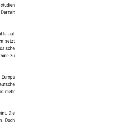
sstudien
 Derzeit
iffe auf
um setzt
ssische
raine zu
d Europa
deutsche
und mehr
int. Die
en. Doch