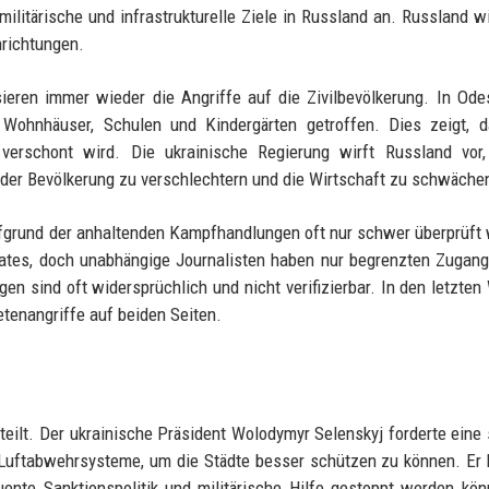
militärische und infrastrukturelle Ziele in Russland an. Russland 
nrichtungen.
sieren immer wieder die Angriffe auf die Zivilbevölkerung. In Od
 Wohnhäuser, Schulen und Kindergärten getroffen. Dies zeigt, d
t verschont wird. Die ukrainische Regierung wirft Russland vor,
 der Bevölkerung zu verschlechtern und die Wirtschaft zu schwäche
fgrund der anhaltenden Kampfhandlungen oft nur schwer überprüft
dates, doch unabhängige Journalisten haben nur begrenzten Zugan
en sind oft widersprüchlich und nicht verifizierbar. In den letzte
tenangriffe auf beiden Seiten.
teilt. Der ukrainische Präsident Wolodymyr Selenskyj forderte eine 
Luftabwehrsysteme, um die Städte besser schützen zu können. Er 
ente Sanktionspolitik und militärische Hilfe gestoppt werden kön