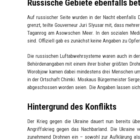
Russische Gebiete ebenfalls be
Auf russischer Seite wurden in der Nacht ebenfalls 
grenzt, teilte Gouverneur Juri Slyusar mit, dass meh
Taganrog am Asowschen Meer. In den sozialen Medien
sind. Offiziell gab es zunächst keine Angaben zu Opfe
Die russischen Luftabwehrsysteme waren auch in der
Behördenangaben mit einem ihrer bisher größten Drohn
Worobjow kamen dabei mindestens drei Menschen ums
in der Ortschaft Chimki. Moskaus Bürgermeister Sergej
abgeschossen worden seien. Die Angaben lassen sich 
Hintergrund des Konflikts
Der Krieg gegen die Ukraine dauert nun bereits übe
Angriffskrieg gegen das Nachbarland. Die Ukraine ve
zunehmend Drohnen ein – sowohl zur Aufklärung als a