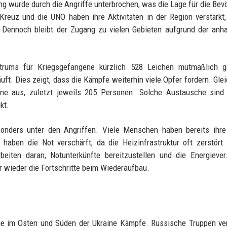
ng wurde durch die Angriffe unterbrochen, was die Lage für die Bev
Kreuz und die UNO haben ihre Aktivitäten in der Region verstärkt
 Dennoch bleibt der Zugang zu vielen Gebieten aufgrund der anh
rums für Kriegsgefangene kürzlich 528 Leichen mutmaßlich ge
äuft. Dies zeigt, dass die Kämpfe weiterhin viele Opfer fordern. Glei
ne aus, zuletzt jeweils 205 Personen. Solche Austausche sind 
kt.
esonders unter den Angriffen. Viele Menschen haben bereits ihr
haben die Not verschärft, da die Heizinfrastruktur oft zerstört 
rbeiten daran, Notunterkünfte bereitzustellen und die Energieve
r wieder die Fortschritte beim Wiederaufbau.
inie im Osten und Süden der Ukraine Kämpfe. Russische Truppen v