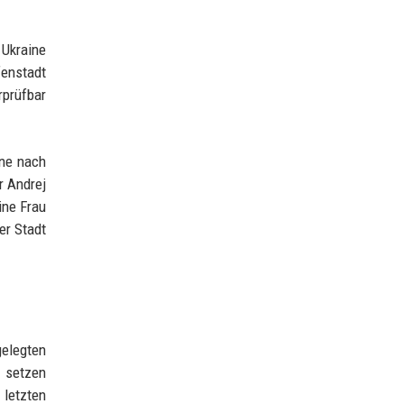
 Ukraine
fenstadt
rprüfbar
ine nach
r Andrej
ine Frau
er Stadt
gelegten
n setzen
 letzten