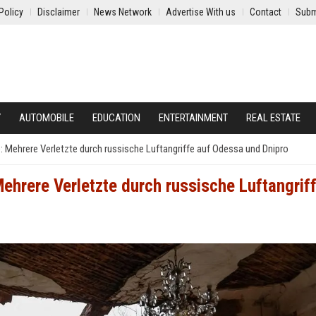
Policy
Disclaimer
News Network
Advertise With us
Contact
Subm
Y
AUTOMOBILE
EDUCATION
ENTERTAINMENT
REAL ESTATE
e: Mehrere Verletzte durch russische Luftangriffe auf Odessa und Dnipro
Mehrere Verletzte durch russische Luftangrif