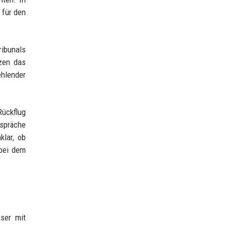
 für den
ribunals
tzen das
ehlender
Rückflug
espräche
klar, ob
 bei dem
ser mit