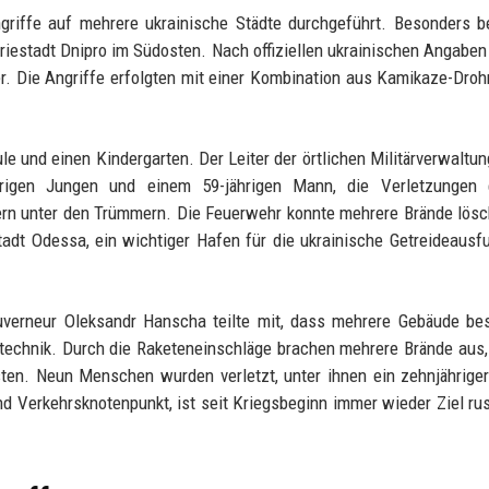
griffe auf mehrere ukrainische Städte durchgeführt. Besonders b
iestadt Dnipro im Südosten. Nach offiziellen ukrainischen Angabe
r. Die Angriffe erfolgten mit einer Kombination aus Kamikaze-Dro
 und einen Kindergarten. Der Leiter der örtlichen Militärverwaltung
rigen Jungen und einem 59-jährigen Mann, die Verletzungen er
rn unter den Trümmern. Die Feuerwehr konnte mehrere Brände lösc
dt Odessa, ein wichtiger Hafen für die ukrainische Getreideausfu
verneur Oleksandr Hanscha teilte mit, dass mehrere Gebäude bes
technik. Durch die Raketeneinschläge brachen mehrere Brände aus,
ten. Neun Menschen wurden verletzt, unter ihnen ein zehnjährige
nd Verkehrsknotenpunkt, ist seit Kriegsbeginn immer wieder Ziel ru