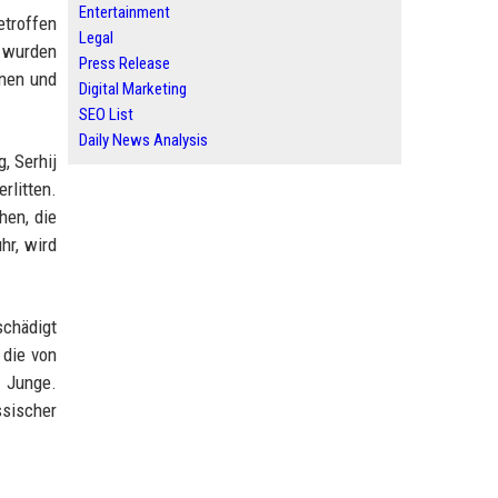
Entertainment
etroffen
Legal
n wurden
Press Release
hnen und
Digital Marketing
SEO List
Daily News Analysis
, Serhij
litten.
hen, die
hr, wird
chädigt
 die von
r Junge.
ssischer