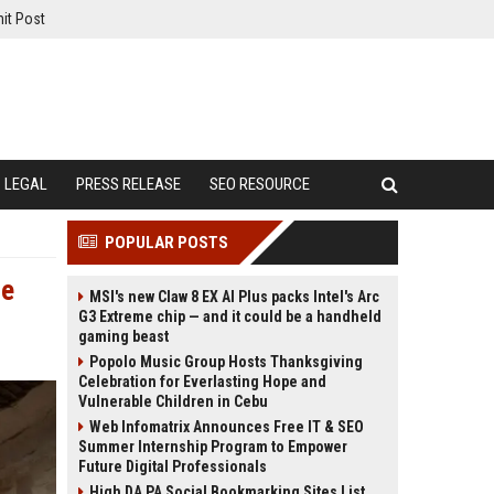
it Post
LEGAL
PRESS RELEASE
SEO RESOURCE
POPULAR POSTS
fe
MSI's new Claw 8 EX AI Plus packs Intel's Arc
G3 Extreme chip — and it could be a handheld
gaming beast
Popolo Music Group Hosts Thanksgiving
Celebration for Everlasting Hope and
Vulnerable Children in Cebu
Web Infomatrix Announces Free IT & SEO
Summer Internship Program to Empower
Future Digital Professionals
High DA PA Social Bookmarking Sites List