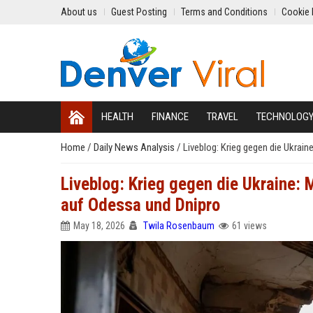
About us
Guest Posting
Terms and Conditions
Cookie 
HEALTH
FINANCE
TRAVEL
TECHNOLOG
Home
/
Daily News Analysis
/
Liveblog: Krieg gegen die Ukrain
Liveblog: Krieg gegen die Ukraine: 
auf Odessa und Dnipro
May 18, 2026
Twila Rosenbaum
61 views