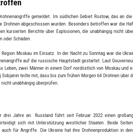
troffen
Drohnenangriffe gemeldet. Im südlichen Gebiet Rostow, das an die
rere Drohnen abgeschossen wurden. Besonders betroffen war die Ha
 kursierten Berichte über Explosionen, die unabhängig nicht übe
rn oder Schäden.
 Region Moskau im Einsatz. In der Nacht zu Sonntag war die Ukra
enangriffe auf die russische Hauptstadt gestartet. Laut Gouverneu
 Leben, zwei Männer in einem Dorf nordöstlich von Moskau und e
 Sobjanin teilte mit, dass bis zum frühen Morgen 64 Drohnen über d
nicht unabhängig überprüfen.
r drei Jahre an. Russland führt seit Februar 2022 einen großan
rteidigt sich mit Unterstützung westlicher Staaten. Beide Seite
uch für Angriffe. Die Ukraine hat ihre Drohnenproduktion in den