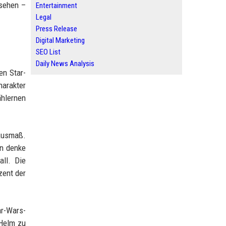
 sehen –
Entertainment
Legal
Press Release
Digital Marketing
SEO List
Daily News Analysis
en Star-
harakter
ählernen
Ausmaß.
an denke
ll. Die
zent der
ar-Wars-
 Helm zu