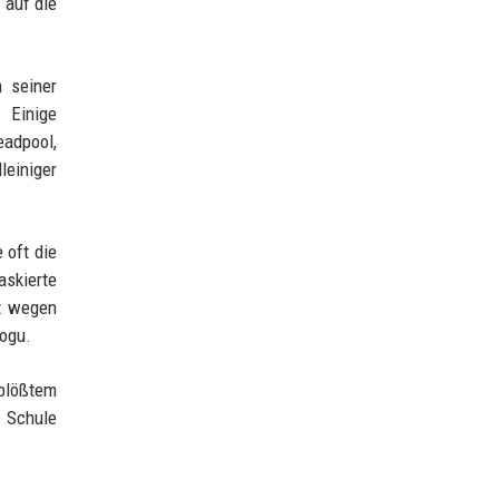
 auf die
n seiner
 Einige
eadpool,
einiger
 oft die
askierte
ht wegen
ogu.
blößtem
g Schule