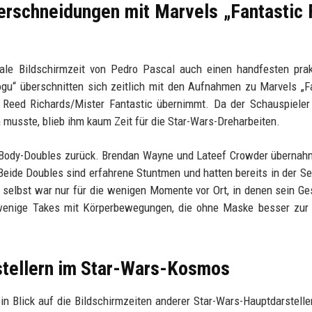
erschneidungen mit Marvels „Fantastic 
male Bildschirmzeit von Pedro Pascal auch einen handfesten pra
gu“ überschnitten sich zeitlich mit den Aufnahmen zu Marvels „F
s Reed Richards/Mister Fantastic übernimmt. Da der Schauspieler
usste, blieb ihm kaum Zeit für die Star-Wars-Dreharbeiten.
uf Body-Doubles zurück. Brendan Wayne und Lateef Crowder überna
 Beide Doubles sind erfahrene Stuntmen und hatten bereits in der Se
elbst war nur für die wenigen Momente vor Ort, in denen sein Ge
wenige Takes mit Körperbewegungen, die ohne Maske besser zur 
stellern im Star-Wars-Kosmos
 Blick auf die Bildschirmzeiten anderer Star-Wars-Hauptdarsteller