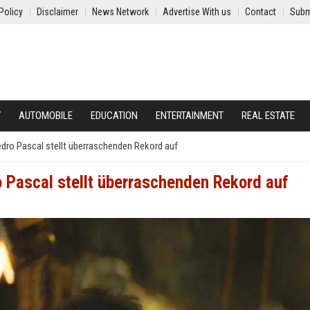
Policy
Disclaimer
News Network
Advertise With us
Contact
Subm
Y
AUTOMOBILE
EDUCATION
ENTERTAINMENT
REAL ESTATE
dro Pascal stellt überraschenden Rekord auf
 Pascal stellt überraschenden Rekord auf