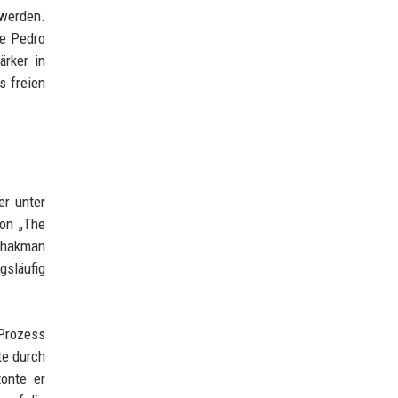
 werden.
ie Pedro
ärker in
s freien
er unter
von „The
 Shakman
gsläufig
-Prozess
te durch
tonte er