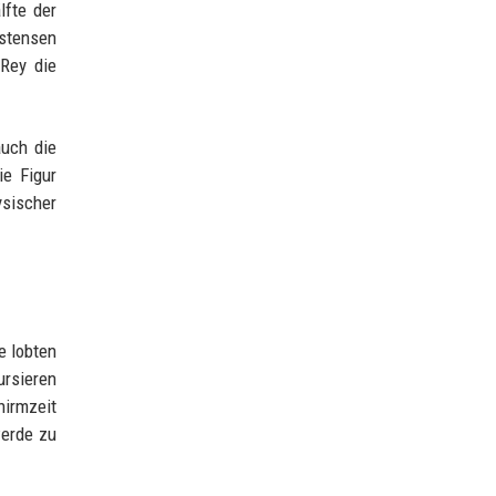
lfte der
istensen
 Rey die
auch die
ie Figur
ysischer
e lobten
ursieren
hirmzeit
werde zu