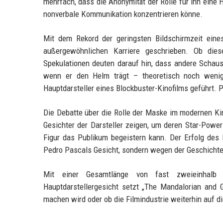
mehrfach, dass die Anonymität der Rolle für ihn eine H
nonverbale Kommunikation konzentrieren könne.
Mit dem Rekord der geringsten Bildschirmzeit eine
außergewöhnlichen Karriere geschrieben. Ob dies
Spekulationen deuten darauf hin, dass andere Schaus
wenn er den Helm trägt – theoretisch noch wenige
Hauptdarsteller eines Blockbuster-Kinofilms geführt. P
Die Debatte über die Rolle der Maske im modernen Kin
Gesichter der Darsteller zeigen, um deren Star-Power
Figur das Publikum begeistern kann. Der Erfolg des
Pedro Pascals Gesicht, sondern wegen der Geschicht
Mit einer Gesamtlänge von fast zweieinhalb
Hauptdarstellergesicht setzt „The Mandalorian and
machen wird oder ob die Filmindustrie weiterhin auf die