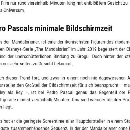
 Film nur rund viereinhalb Minuten lang mit entblößtem Gesicht zu
rs-Universum.
ro Pascals minimale Bildschirmzeit
ls der Mandalorianer, ist eine der ikonischsten Figuren des modern
en Disney+-Serie „The Mandalorian“ im Jahr 2019 begeistert der C
und der unerschütterlichen Bindung zu Grogu. Doch hinter der st
m nur sehr selten zu Gesicht bekommt.
ich dieser Trend fort, und zwar in einem noch nie dagewesenen 
steller den Großteil der Bildschirmzeit für sich beansprucht – m
ey als Rey –, ist bei Pedro Pascal genau das Gegenteil der Fa
ägt gerade einmal viereinhalb Minuten. Das sind weniger als drei Pro
 liegt.
s hat er die geringste Screentime aller Hauptdarsteller in einem St
 längste zusammenhängende Sequenz, in der der Mandalorianer ohne