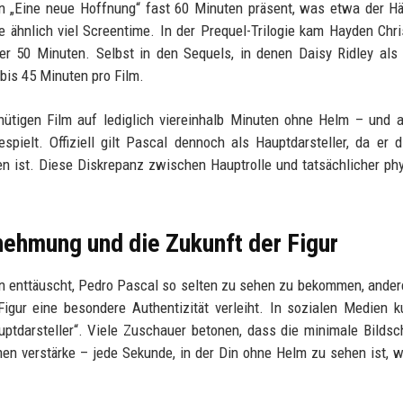
in „Eine neue Hoffnung“ fast 60 Minuten präsent, was etwa der Hä
te ähnlich viel Screentime. In der Prequel-Trilogie kam Hayden Chr
er 50 Minuten. Selbst in den Sequels, in denen Daisy Ridley als
 bis 45 Minuten pro Film.
ütigen Film auf lediglich viereinhalb Minuten ohne Helm – und 
elt. Offiziell gilt Pascal dennoch als Hauptdarsteller, da er d
en ist. Diese Diskrepanz zwischen Hauptrolle und tatsächlicher ph
ehmung und die Zukunft der Figur
n enttäuscht, Pedro Pascal so selten zu sehen zu bekommen, ander
gur eine besondere Authentizität verleiht. In sozialen Medien k
tdarsteller“. Viele Zuschauer betonen, dass die minimale Bildsc
n verstärke – jede Sekunde, in der Din ohne Helm zu sehen ist, 