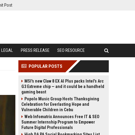
it Post
LEGAL
PRESS RELEASE
SEO RESOURCE
POPULAR POSTS
MSI's new Claw 8 EX AI Plus packs Intel's Arc
G3 Extreme chip — and it could be a handheld
gaming beast
Popolo Music Group Hosts Thanksgiving
Celebration for Everlasting Hope and
Vulnerable Children in Cebu
Web Infomatrix Announces Free IT & SEO
Summer Internship Program to Empower
Future Digital Professionals
High DA PA Social Bookmarking Sites List