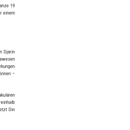
ganze 19
er einem
n Djarin
ebewesen
irkungen
können –
akulären
einhalb
etzt Din