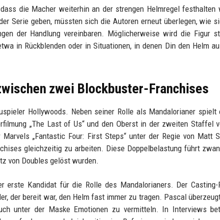
, dass die Macher weiterhin an der strengen Helmregel festhalten
l der Serie geben, müssten sich die Autoren erneut überlegen, wie s
gen der Handlung vereinbaren. Möglicherweise wird die Figur st
a in Rückblenden oder in Situationen, in denen Din den Helm au
 zwischen zwei Blockbuster-Franchises
uspieler Hollywoods. Neben seiner Rolle als Mandalorianer spielt 
erfilmung „The Last of Us“ und den Oberst in der zweiten Staffel 
 Marvels „Fantastic Four: First Steps“ unter der Regie von Matt
nchises gleichzeitig zu arbeiten. Diese Doppelbelastung führt zwan
satz von Doubles gelöst wurden.
er erste Kandidat für die Rolle des Mandalorianers. Der Casting
r, der bereit war, den Helm fast immer zu tragen. Pascal überzeug
auch unter der Maske Emotionen zu vermitteln. In Interviews be