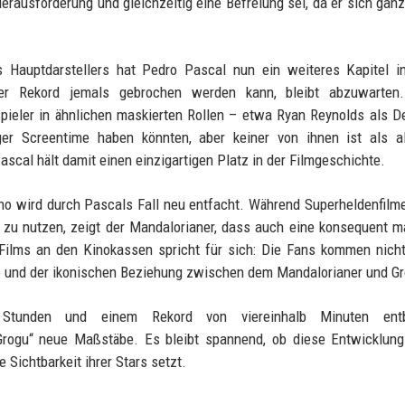
erausforderung und gleichzeitig eine Befreiung sei, da er sich ganz
s Hauptdarstellers hat Pedro Pascal nun ein weiteres Kapitel i
er Rekord jemals gebrochen werden kann, bleibt abzuwarten.
pieler in ähnlichen maskierten Rollen – etwa Ryan Reynolds als D
r Screentime haben könnten, aber keiner von ihnen ist als all
ascal hält damit einen einzigartigen Platz in der Filmgeschichte.
o wird durch Pascals Fall neu entfacht. Während Superheldenfilme
 zu nutzen, zeigt der Mandalorianer, dass auch eine konsequent m
 Films an den Kinokassen spricht für sich: Die Fans kommen nic
e und der ikonischen Beziehung zwischen dem Mandalorianer und Gr
 Stunden und einem Rekord von viereinhalb Minuten ent
 Grogu“ neue Maßstäbe. Es bleibt spannend, ob diese Entwicklun
 Sichtbarkeit ihrer Stars setzt.