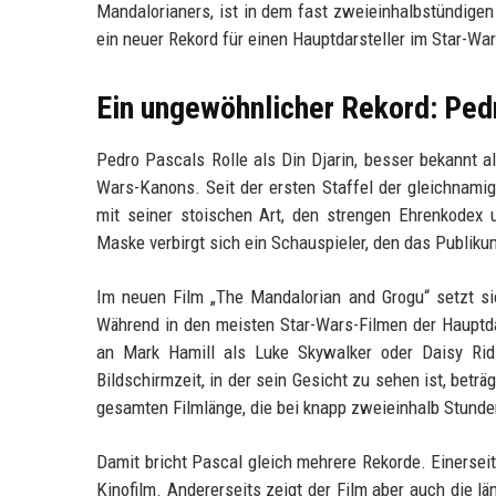
Mandalorianers, ist in dem fast zweieinhalbstündigen
ein neuer Rekord für einen Hauptdarsteller im Star-Wa
Ein ungewöhnlicher Rekord: Ped
Pedro Pascals Rolle als Din Djarin, besser bekannt a
Wars-Kanons. Seit der ersten Staffel der gleichnamig
mit seiner stoischen Art, den strengen Ehrenkodex 
Maske verbirgt sich ein Schauspieler, den das Publiku
Im neuen Film „The Mandalorian and Grogu“ setzt s
Während in den meisten Star-Wars-Filmen der Hauptdar
an Mark Hamill als Luke Skywalker oder Daisy Ridl
Bildschirmzeit, in der sein Gesicht zu sehen ist, betr
gesamten Filmlänge, die bei knapp zweieinhalb Stunden
Damit bricht Pascal gleich mehrere Rekorde. Einerseit
Kinofilm. Andererseits zeigt der Film aber auch die