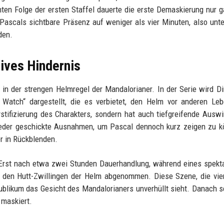
achten Folge der ersten Staffel dauerte die erste Demaskierung nur 
Pascals sichtbare Präsenz auf weniger als vier Minuten, also unt
den.
tives Hindernis
 in der strengen Helmregel der Mandalorianer. In der Serie wird Di
e Watch“ dargestellt, die es verbietet, den Helm vor anderen L
stifizierung des Charakters, sondern hat auch tiefgreifende Ausw
wieder geschickte Ausnahmen, um Pascal dennoch kurz zeigen zu 
r in Rückblenden.
. Erst nach etwa zwei Stunden Dauerhandlung, während eines spekt
en Hutt-Zwillingen der Helm abgenommen. Diese Szene, die vier
ublikum das Gesicht des Mandalorianers unverhüllt sieht. Danach s
 maskiert.