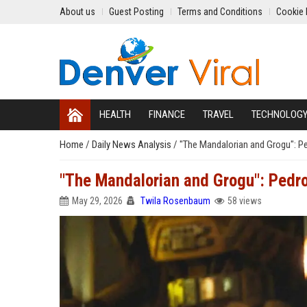
About us
Guest Posting
Terms and Conditions
Cookie 
HEALTH
FINANCE
TRAVEL
TECHNOLOG
Home
/
Daily News Analysis
/
"The Mandalorian and Grogu": Pe
"The Mandalorian and Grogu": Pedro
May 29, 2026
Twila Rosenbaum
58 views