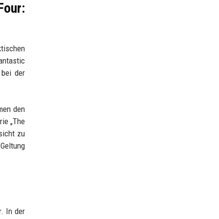
Four:
ktischen
antastic
 bei der
hmen den
rie „The
sicht zu
Geltung
. In der