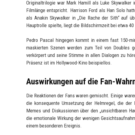
Originaltrilogie war Mark Hamill als Luke Skywalker 
Filmlänge entspricht. Harrison Ford als Han Solo hat
als Anakin Skywalker in „Die Rache der Sith“ auf üb
Hauptrolle spielte, liegt die Bildschirmzeit bei etwa 40
Pedro Pascal hingegen kommt in einem fast 150-min
maskierten Szenen werden zum Teil von Doubles gespi
verkörpert und seine Stimme in allen Dialogen zu hör
Präsenz ist im Hollywood-Kino beispiellos.
Auswirkungen auf die Fan-Wahrn
Die Reaktionen der Fans waren gemischt. Einige ware
die konsequente Umsetzung der Helmregel, die der Fi
Memes und Diskussionen über den „unsichtbaren Haup
die emotionale Wirkung der wenigen Gesichtsaufnahme
einem besonderen Ereignis.