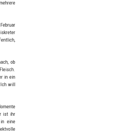
 mehrere
 Februar
skreter
entlich,
nach, ob
Fleisch.
r in ein
Ich will
 Momente
 ist ihr
in eine
ektvolle