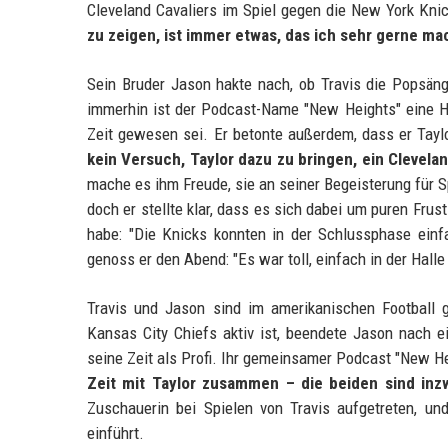
Cleveland Cavaliers im Spiel gegen die New York Kni
zu zeigen, ist immer etwas, das ich sehr gerne ma
Sein Bruder Jason hakte nach, ob Travis die Popsäng
immerhin ist der Podcast-Name "New Heights" eine H
Zeit gewesen sei. Er betonte außerdem, dass er Taylo
kein Versuch, Taylor dazu zu bringen, ein Clevela
mache es ihm Freude, sie an seiner Begeisterung für 
doch er stellte klar, dass es sich dabei um puren Frus
habe: "Die Knicks konnten in der Schlussphase ein
genoss er den Abend: "Es war toll, einfach in der Halle
Travis und Jason sind im amerikanischen Football 
Kansas City Chiefs aktiv ist, beendete Jason nach e
seine Zeit als Profi. Ihr gemeinsamer Podcast "New Hei
Zeit mit Taylor zusammen – die beiden sind inzw
Zuschauerin bei Spielen von Travis aufgetreten, un
einführt.