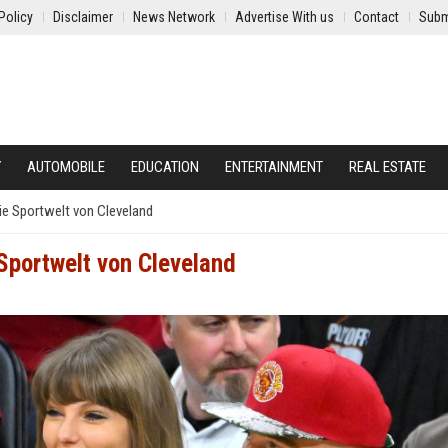
Policy
Disclaimer
News Network
Advertise With us
Contact
Subm
Y
AUTOMOBILE
EDUCATION
ENTERTAINMENT
REAL ESTATE
 die Sportwelt von Cleveland
 Sportwelt von Cleveland