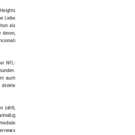
 Heights
ne Liebe
chon als
e davon,
ncinnati
der NFL-
bunden.
ern auch
direkte
n zählt,
gelmäßig
 mediale
terviews