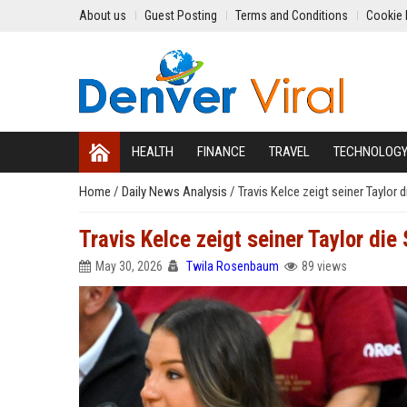
About us
Guest Posting
Terms and Conditions
Cookie 
HEALTH
FINANCE
TRAVEL
TECHNOLOG
Home
/
Daily News Analysis
/
Travis Kelce zeigt seiner Taylor
Travis Kelce zeigt seiner Taylor die
May 30, 2026
Twila Rosenbaum
89 views