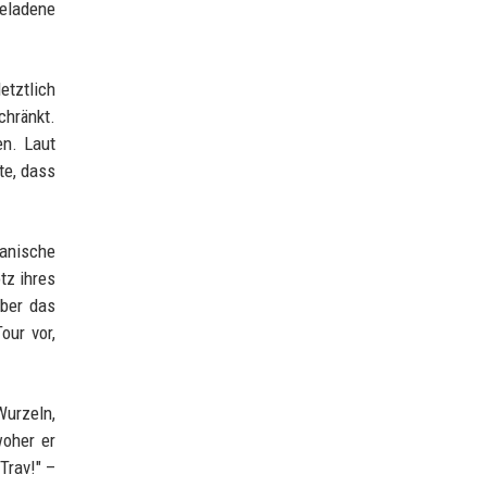
geladene
etztlich
chränkt.
en. Laut
te, dass
kanische
tz ihres
über das
our vor,
Wurzeln,
woher er
Trav!" –