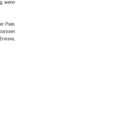
ig, wenn
er-Paar,
mourösen
Eriesee,