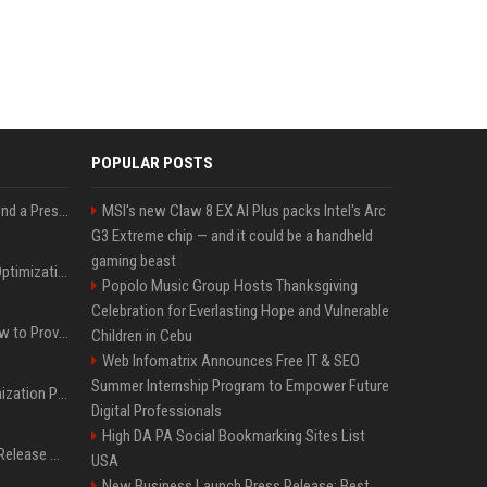
POPULAR POSTS
Best Day and Time to Send a Press Release for Media Pick Up
MSI's new Claw 8 EX AI Plus packs Intel's Arc
G3 Extreme chip — and it could be a handheld
gaming beast
Press Release SEO: 14 Optimizations That Actually Move Rankings
Popolo Music Group Hosts Thanksgiving
Celebration for Everlasting Hope and Vulnerable
AI Visibility Tracking: How to Prove Your PR Got Cited
Children in Cebu
Web Infomatrix Announces Free IT & SEO
Summer Internship Program to Empower Future
Generative Engine Optimization PR Starter Guide
Digital Professionals
High DA PA Social Bookmarking Sites List
How to Get Your Press Release Cited in Google AI Overviews
USA
New Business Launch Press Release: Best