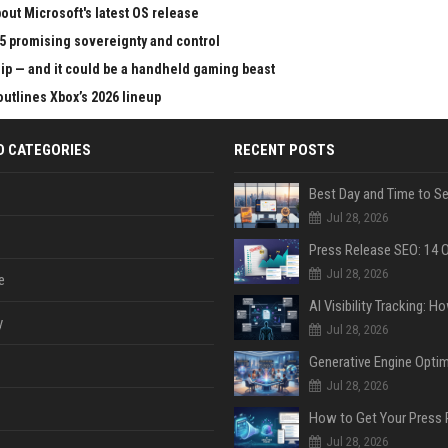
ut Microsoft's latest OS release
65 promising sovereignty and control
chip — and it could be a handheld gaming beast
outlines Xbox’s 2026 lineup
D CATEGORIES
RECENT POSTS
Jul 28, 2026
Jul 28, 2026
e
y
Jul 28, 2026
Jul 28, 2026
Jul 28, 2026