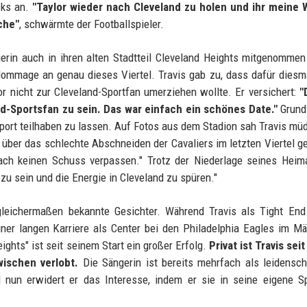
cks an.
"Taylor wieder nach Cleveland zu holen und ihr meine 
che"
, schwärmte der Footballspieler.
erin auch in ihren alten Stadtteil Cleveland Heights mitgenomme
ommage an genau dieses Viertel. Travis gab zu, dass dafür diesm
r nicht zur Cleveland-Sportfan umerziehen wollte. Er versichert:
"
nd-Sportsfan zu sein. Das war einfach ein schönes Date."
Grund
Sport teilhaben zu lassen. Auf Fotos aus dem Stadion sah Travis mü
t über das schlechte Abschneiden der Cavaliers im letzten Viertel g
fach keinen Schuss verpassen." Trotz der Niederlage seines Hei
 zu sein und die Energie in Cleveland zu spüren."
gleichermaßen bekannte Gesichter. Während Travis als Tight End
iner langen Karriere als Center bei den Philadelphia Eagles im M
ghts" ist seit seinem Start ein großer Erfolg.
Privat ist Travis seit
ischen verlobt.
Die Sängerin ist bereits mehrfach als leidensch
d nun erwidert er das Interesse, indem er sie in seine eigene S