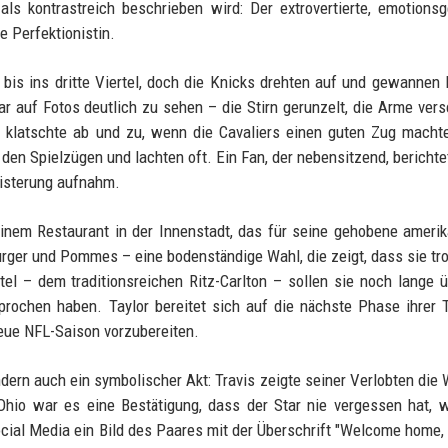
ls kontrastreich beschrieben wird: Der extrovertierte, emotions
e Perfektionistin.
bis ins dritte Viertel, doch die Knicks drehten auf und gewannen l
ar auf Fotos deutlich zu sehen – die Stirn gerunzelt, die Arme vers
d klatschte ab und zu, wenn die Cavaliers einen guten Zug macht
en Spielzügen und lachten oft. Ein Fan, der nebensitzend, berichte
eisterung aufnahm.
nem Restaurant in der Innenstadt, das für seine gehobene ameri
urger und Pommes – eine bodenständige Wahl, die zeigt, dass sie tro
l – dem traditionsreichen Ritz-Carlton – sollen sie noch lange 
ochen haben. Taylor bereitet sich auf die nächste Phase ihrer T
neue NFL-Saison vorzubereiten.
dern auch ein symbolischer Akt: Travis zeigte seiner Verlobten die 
Ohio war es eine Bestätigung, dass der Star nie vergessen hat, 
cial Media ein Bild des Paares mit der Überschrift "Welcome home, 