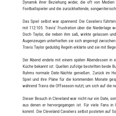
Dynamik ihrer Beziehung wider, die oft von Medien a
Footballspieler und die zurückhaltende, songwriterisch
Das Spiel selbst war spannend: Die Cavaliers führten 
mit 112:105. Travis‘ Frustration über die Niederlage w
Doch Taylor, die neben ihm saß, wirkte gelassen un
Augenzeugen unterhielten sie sich angeregt zwischen d
Travis Taylor geduldig Regeln erklärte und sie mit Beg
Der Abend endete mit einem späten Abendessen in ei
Küche bekannt ist. Quellen zufolge bestellten beide B
Ruhms normale Date-Nächte genießen. Zurück im Hote
Spiel und ihre Pläne für die kommenden Monate gespr
während Travis die Offseason nutzt, um sich auf die 
Dieser Besuch in Cleveland war nicht nur ein Date, son
aus denen er hervorgegangen ist. Für viele Fans in 
kommt. Die Cleveland Cavaliers selbst posteten auf So