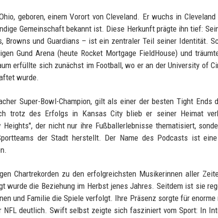
Ohio, geboren, einem Vorort von Cleveland. Er wuchs in Cleveland
ebendige Gemeinschaft bekannt ist. Diese Herkunft prägte ihn tief: Sei
 Browns und Guardians – ist ein zentraler Teil seiner Identität. S
ligen Gund Arena (heute Rocket Mortgage FieldHouse) und träumt
um erfüllte sich zunächst im Football, wo er an der University of Ci
aftet wurde.
facher Super-Bowl-Champion, gilt als einer der besten Tight Ends 
ch trotz des Erfolgs in Kansas City blieb er seiner Heimat ver
ights", der nicht nur ihre Fußballerlebnisse thematisiert, sond
ortteams der Stadt herstellt. Der Name des Podcasts ist eine 
n.
en Chartrekorden zu den erfolgreichsten Musikerinnen aller Zeite
tigt wurde die Beziehung im Herbst jenes Jahres. Seitdem ist sie re
nen und Familie die Spiele verfolgt. Ihre Präsenz sorgte für enorme
NFL deutlich. Swift selbst zeigte sich fasziniert vom Sport: In In