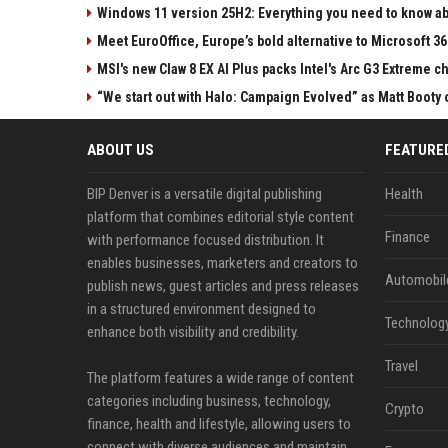
Windows 11 version 25H2: Everything you need to know abo
Meet EuroOffice, Europe’s bold alternative to Microsoft 3
MSI's new Claw 8 EX AI Plus packs Intel's Arc G3 Extreme 
“We start out with Halo: Campaign Evolved” as Matt Booty 
ABOUT US
FEATURE
BIP Denver is a versatile digital publishing
Health
platform that combines editorial style content
Finance
with performance focused distribution. It
enables businesses, marketers and creators to
Automobil
publish news, guest articles and press releases
in a structured environment designed to
Technolog
enhance both visibility and credibility.
Travel
The platform features a wide range of content
categories including business, technology,
Crypto
finance, health and lifestyle, allowing users to
connect with diverse audiences and maintain