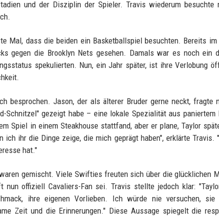
Stadien und der Disziplin der Spieler. Travis wiederum besuchte
ich.
e Mal, dass die beiden ein Basketballspiel besuchten. Bereits im
ks gegen die Brooklyn Nets gesehen. Damals war es noch ein di
sstatus spekulierten. Nun, ein Jahr später, ist ihre Verlobung öff
hkeit.
 besprochen. Jason, der als älterer Bruder gerne neckt, fragte 
d-Schnitzel" gezeigt habe – eine lokale Spezialität aus paniertem 
m Spiel in einem Steakhouse stattfand, aber er plane, Taylor späte
 ich ihr die Dinge zeige, die mich geprägt haben", erklärte Travis. "
eresse hat."
 waren gemischt. Viele Swifties freuten sich über die glücklichen
un offiziell Cavaliers-Fan sei. Travis stellte jedoch klar: "Taylor
hmack, ihre eigenen Vorlieben. Ich würde nie versuchen, sie 
me Zeit und die Erinnerungen." Diese Aussage spiegelt die resp