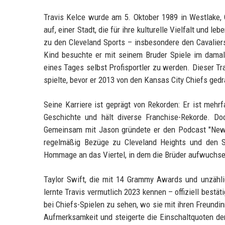
Travis Kelce wurde am 5. Oktober 1989 in Westlake, 
auf, einer Stadt, die für ihre kulturelle Vielfalt und l
zu den Cleveland Sports – insbesondere den Cavaliers,
Kind besuchte er mit seinem Bruder Spiele im dama
eines Tages selbst Profisportler zu werden. Dieser Tra
spielte, bevor er 2013 von den Kansas City Chiefs gedr
Seine Karriere ist geprägt von Rekorden: Er ist mehr
Geschichte und hält diverse Franchise-Rekorde. Do
Gemeinsam mit Jason gründete er den Podcast "New He
regelmäßig Bezüge zu Cleveland Heights und den Sp
Hommage an das Viertel, in dem die Brüder aufwuchse
Taylor Swift, die mit 14 Grammy Awards und unzählig
lernte Travis vermutlich 2023 kennen – offiziell bestä
bei Chiefs-Spielen zu sehen, wo sie mit ihren Freundin
Aufmerksamkeit und steigerte die Einschaltquoten der 