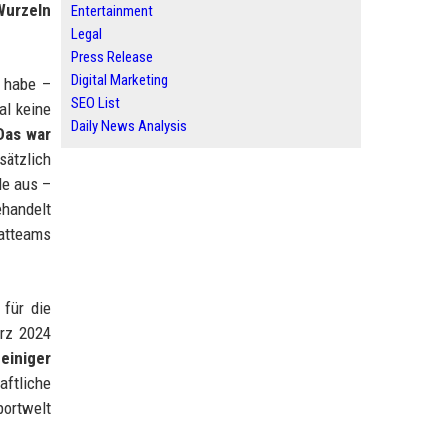
Wurzeln
Entertainment
Legal
Press Release
Digital Marketing
n habe –
SEO List
al keine
Daily News Analysis
Das war
sätzlich
de aus –
ehandelt
matteams
 für die
ärz 2024
 einiger
aftliche
portwelt