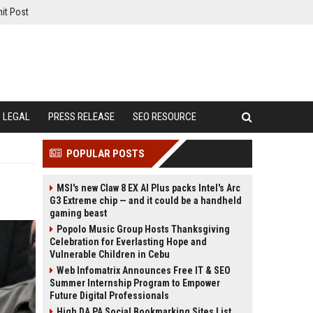
it Post
LEGAL
PRESS RELEASE
SEO RESOURCE
POPULAR POSTS
MSI's new Claw 8 EX AI Plus packs Intel's Arc
G3 Extreme chip — and it could be a handheld
gaming beast
Popolo Music Group Hosts Thanksgiving
Celebration for Everlasting Hope and
Vulnerable Children in Cebu
Web Infomatrix Announces Free IT & SEO
Summer Internship Program to Empower
Future Digital Professionals
High DA PA Social Bookmarking Sites List