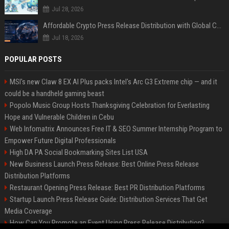
Jul 28, 2026
Affordable Crypto Press Release Distribution with Global Coverage
Jul 18, 2026
POPULAR POSTS
MSI's new Claw 8 EX AI Plus packs Intel's Arc G3 Extreme chip — and it
could be a handheld gaming beast
Popolo Music Group Hosts Thanksgiving Celebration for Everlasting
Hope and Vulnerable Children in Cebu
Web Infomatrix Announces Free IT & SEO Summer Internship Program to
Empower Future Digital Professionals
High DA PA Social Bookmarking Sites List USA
New Business Launch Press Release: Best Online Press Release
Distribution Platforms
Restaurant Opening Press Release: Best PR Distribution Platforms
Startup Launch Press Release Guide: Distribution Services That Get
Media Coverage
How Can You Promote an Event Using Press Release Distribution?