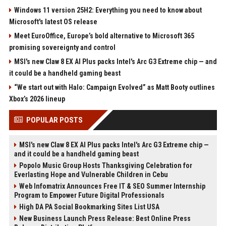
Windows 11 version 25H2: Everything you need to know about
Microsoft's latest OS release
Meet EuroOffice, Europe’s bold alternative to Microsoft 365
promising sovereignty and control
MSI's new Claw 8 EX AI Plus packs Intel's Arc G3 Extreme chip — and
it could be a handheld gaming beast
“We start out with Halo: Campaign Evolved” as Matt Booty outlines
Xbox’s 2026 lineup
POPULAR POSTS
MSI's new Claw 8 EX AI Plus packs Intel's Arc G3 Extreme chip —
and it could be a handheld gaming beast
Popolo Music Group Hosts Thanksgiving Celebration for
Everlasting Hope and Vulnerable Children in Cebu
Web Infomatrix Announces Free IT & SEO Summer Internship
Program to Empower Future Digital Professionals
High DA PA Social Bookmarking Sites List USA
New Business Launch Press Release: Best Online Press