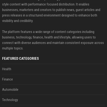
style content with performance focused distribution. It enables
businesses, marketers and creators to publish news, guest articles and
press releases in a structured environment designed to enhance both
visibility and credibility.
The platform features a wide range of content categories including
business, technology, finance, health and lifestyle, allowing users to
connect with diverse audiences and maintain consistent exposure across
multiple topics.
FEATURED CATEGORIES
Health
Finance
Automobile
Technology