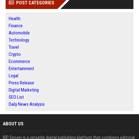
POST CATEGORIES
Health
Finance
Automobile
Technology
Travel
Crypto
Ecommerce
Entertainment
Legal
Press Release
Digital Marketing
SEO List
Daily News Analysis
ABOUT US
BIP Denver is a versatile digital publishing platform that combines editorial