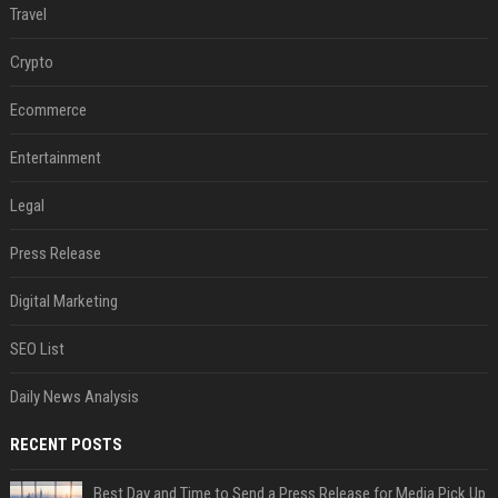
Travel
Crypto
Ecommerce
Entertainment
Legal
Press Release
Digital Marketing
SEO List
Daily News Analysis
RECENT POSTS
Best Day and Time to Send a Press Release for Media Pick Up