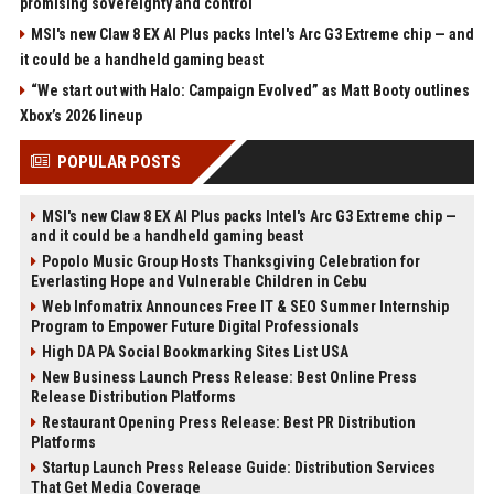
promising sovereignty and control
MSI's new Claw 8 EX AI Plus packs Intel's Arc G3 Extreme chip — and
it could be a handheld gaming beast
“We start out with Halo: Campaign Evolved” as Matt Booty outlines
Xbox’s 2026 lineup
POPULAR POSTS
MSI's new Claw 8 EX AI Plus packs Intel's Arc G3 Extreme chip —
and it could be a handheld gaming beast
Popolo Music Group Hosts Thanksgiving Celebration for
Everlasting Hope and Vulnerable Children in Cebu
Web Infomatrix Announces Free IT & SEO Summer Internship
Program to Empower Future Digital Professionals
High DA PA Social Bookmarking Sites List USA
New Business Launch Press Release: Best Online Press
Release Distribution Platforms
Restaurant Opening Press Release: Best PR Distribution
Platforms
Startup Launch Press Release Guide: Distribution Services
That Get Media Coverage