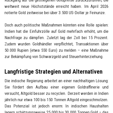
Rückgang auf die gestiegenen Goldpreise zurückzuführen, die
weltweit neue Höchststände erreicht haben. Im April 2026
notierte Gold zeitweise bei über 3.500 US-Dollar je Feinunze.
Doch auch politische Maßnahmen könnten eine Rolle spielen:
Indien hat die Einfuhrzölle auf Gold mehrfach erhöht, um die
Nachfrage zu dämpfen. Zuletzt lag der Zoll bei 15 Prozent.
Zudem wurden Goldhändler verpflichtet, Transaktionen über
50.000 Rupien (etwa 550 Euro) zu melden – eine Maßnahme
zur Bekämpfung von Schwarzgeld und Steuerhinterziehung.
Langfristige Strategien und Alternativen
Die indische Regierung arbeitet an einer nachhaltigen Lösung:
Sie fördert den Aufbau einer eigenen Goldraffinerie und
versucht, Altgold besser zu recyclen. Derzeit werden in Indien
jährlich nur etwa 100 bis 150 Tonnen Altgold eingeschmolzen.
Das Potenzial ist jedoch enorm: In indischen Haushalten
lagern schätzungsweise 25.000 bis 30.000 Tonnen Gold – das