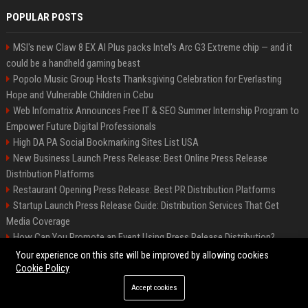
POPULAR POSTS
MSI's new Claw 8 EX AI Plus packs Intel's Arc G3 Extreme chip — and it
could be a handheld gaming beast
Popolo Music Group Hosts Thanksgiving Celebration for Everlasting
Hope and Vulnerable Children in Cebu
Web Infomatrix Announces Free IT & SEO Summer Internship Program to
Empower Future Digital Professionals
High DA PA Social Bookmarking Sites List USA
New Business Launch Press Release: Best Online Press Release
Distribution Platforms
Restaurant Opening Press Release: Best PR Distribution Platforms
Startup Launch Press Release Guide: Distribution Services That Get
Media Coverage
How Can You Promote an Event Using Press Release Distribution?
News Wire Service For Startup Funding Stories | PR Wires
Your experience on this site will be improved by allowing cookies
Cookie Policy
Accept cookies
©2026 BIP Denver. All right reserved.